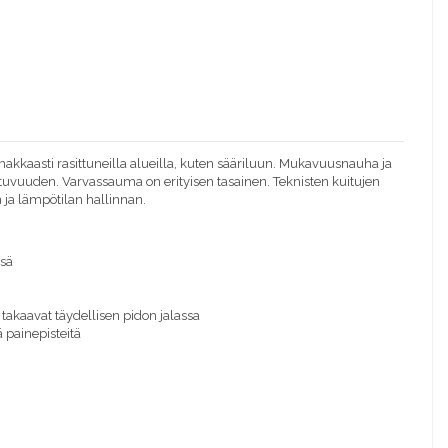
akkaasti rasittuneilla alueilla, kuten sääriluun.
Mukavuusnauha ja
stuvuuden.
Varvassauma on erityisen tasainen.
Teknisten kuitujen
ja lämpötilan hallinnan.
ssä
 takaavat täydellisen pidon jalassa
 painepisteitä