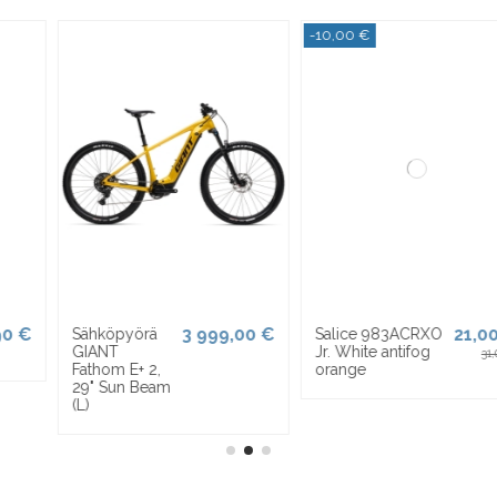
−30%
619,00 €
49,80 €
Polkupyörä
Racer Nita6
ROMET Wagant
black/grey
71,15 €
2.0, musta (L)