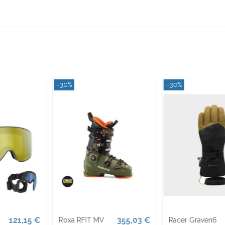
−30%
−30%
52,65 €
38,42 €
Racer Graven6
Racer ALOMA 6