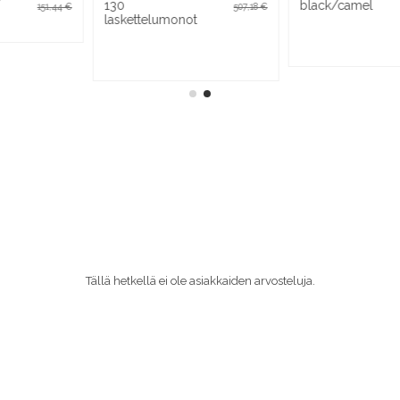
black/camel
black
75,21 €
54,89 €
Tällä hetkellä ei ole asiakkaiden arvosteluja.