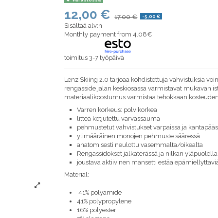
12,00 €
17,00 €
-5,00 €
Sisältää alv:n
Monthly payment from 4.08€
toimitus 3-7 työpäivä
Lenz Skiing 2.0 tarjoaa kohdistettuja vahvistuksia voim
rengasside jalan keskiosassa varmistavat mukavan i
materiaalikoostumus varmistaa tehokkaan kosteuden 
Varren korkeus: polvikorkea
litteä ketjutettu varvassauma
pehmustetut vahvistukset varpaissa ja kantapää
ylimääräinen monojen pehmuste sääressä
anatomisesti neulottu vasemmalta/oikealta
Rengassidokset jalkaterässä ja nilkan yläpuolella
joustava aktiivinen mansetti estää epämiellyttäviä
Material:
41% polyamide
41% polypropylene
16% polyester