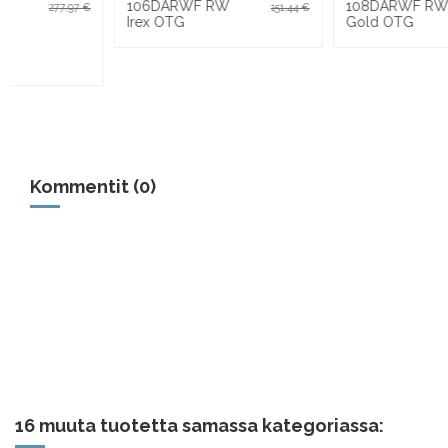
108DARWF RW
130
151,44 €
507,18 €
Gold OTG
laskettelumonot
Kommentit (0)
16 muuta tuotetta samassa kategoriassa: