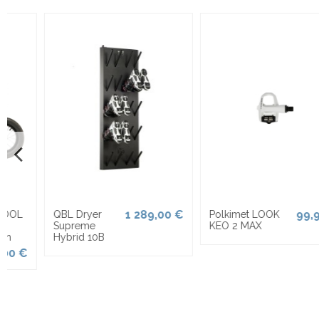
-10,00 €
21,00 €
669,00 €
Salice 983ACRXO
Polkupyörä
Jr. White antifog
ROMET Wagant
31,00 €
orange
5, vihreä (L)