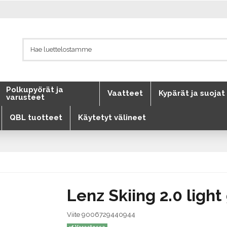
Polkupyörät ja
Vaatteet
Kypärät ja suojat
varusteet
QBL tuotteet
Käytetyt välineet
Lenz Skiing 2.0 ligh
Viite
9006729440944
Varastossa