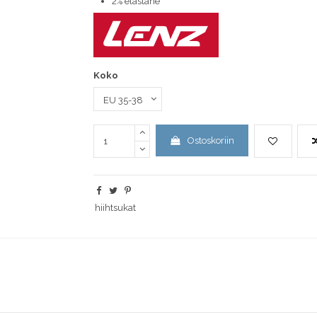
2% elastane
Koko
Ostoskoriin
hiihtsukat