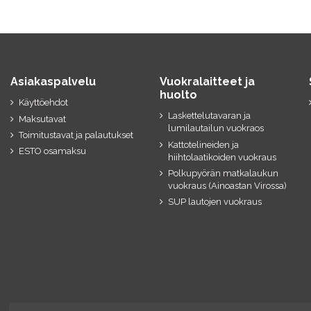
Asiakaspalvelu
Vuokralaitteet ja
huolto
Käyttöehdot
Laskettelutavaran ja
Maksutavat
lumilautailun vuokraos
Toimitustavat ja palautukset
Kattotelineiden ja
ESTO osamaksu
hiihtolaatikoiden vuokraus
Polkupyörän matkalaukun
vuokraus (Ainoastan Virossa)
SUP lautojen vuokraus