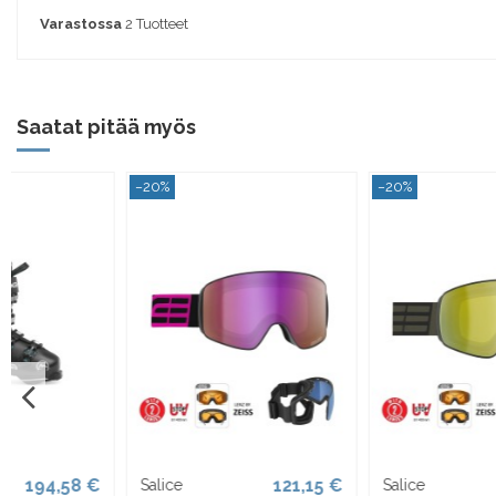
Varastossa
2 Tuotteet
Saatat pitää myös
−20%
−30%
121,15 €
355,03 €
Salice
Roxa RFIT MV