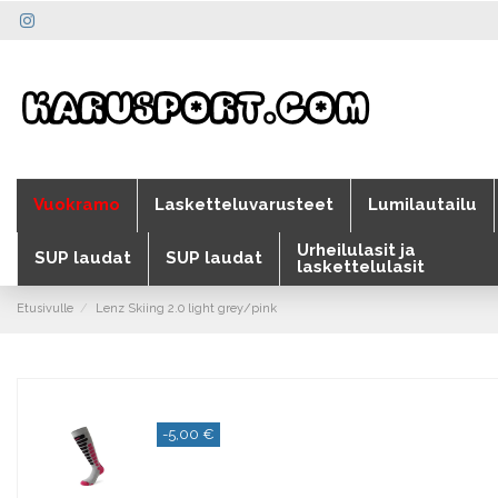
Vuokramo
Lasketteluvarusteet
Lumilautailu
Urheilulasit ja
SUP laudat
SUP laudat
laskettelulasit
Etusivulle
Lenz Skiing 2.0 light grey/pink
-5,00 €