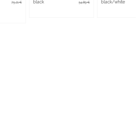
black/white
black/red
54,89 €
54,89 €