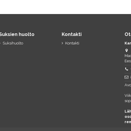
Suksien huolto
Kontakti
Ot
Suksihuolto
Kontakti
Ka
Mad
Ees
Avo
Vii
sop
Läh
os
re