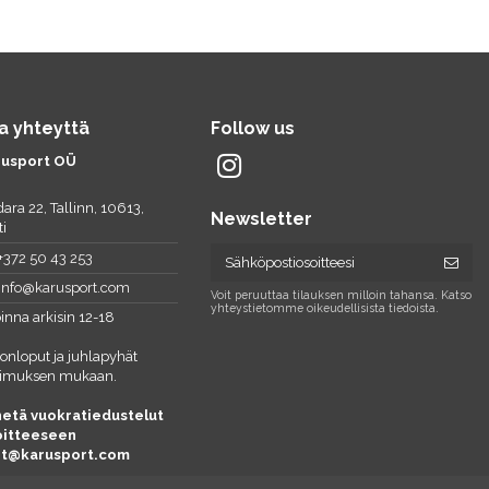
a yhteyttä
Follow us
rusport OÜ
ara 22, Tallinn, 10613,
Newsletter
ti
+372 50 43 253
info@karusport.com
Voit peruuttaa tilauksen milloin tahansa. Katso
yhteystietomme oikeudellisista tiedoista.
inna arkisin 12-18
konloput ja juhlapyhät
imuksen mukaan.
etä vuokratiedustelut
oitteeseen
nt@karusport.com