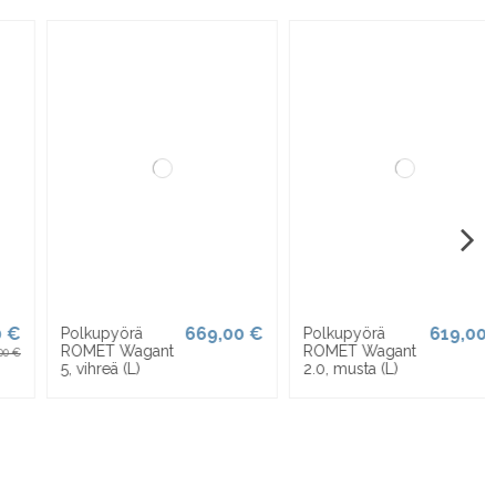
-5,00 €
30,00 €
3 399,00 €
Viking Nino
Maantiepyörä
blue/black setti
GIANT TCR
35,00 €
Advanced 1
kpl, Mars Dust
(M/L)