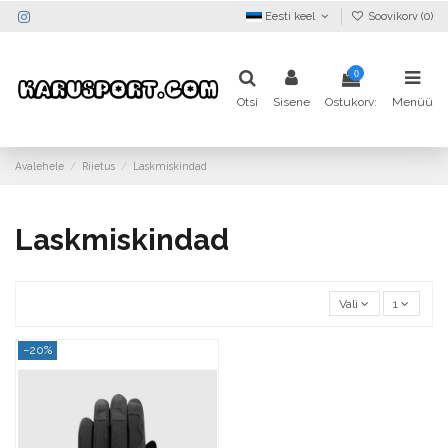
Eesti keel
Soovikorv (
0
)
0
Otsi
Sisene
Ostukorv:
Menüü
Avalehele
Riietus
Laskmiskindad
Laskmiskindad
Vali
1
−20%