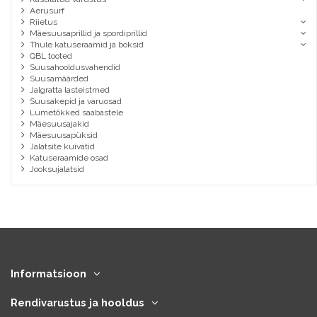
Aerusurf
Riietus
Mäesuusaprillid ja spordiprillid
Thule katuseraamid ja boksid
QBL tooted
Suusahooldusvahendid
Suusamäärded
Jalgratta lasteistmed
Suusakepid ja varuosad
Lumetõkked saabastele
Mäesuusajakid
Mäesuusapüksid
Jalatsite kuivatid
Katuseraamide osad
Jooksujalatsid
Informatsioon
Rendivarustus ja hooldus