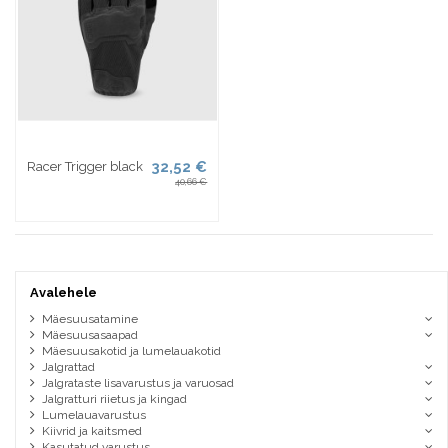
32,52 €
Racer Trigger black
40,66 €
Avalehele
Mäesuusatamine
Mäesuusasaapad
Mäesuusakotid ja lumelauakotid
Jalgrattad
Jalgrataste lisavarustus ja varuosad
Jalgratturi riietus ja kingad
Lumelauavarustus
Kiivrid ja kaitsmed
Kasutatud varustus